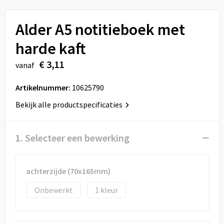
Sport
Reistassen
Alder A5 notitieboek met
Veiligheid, Auto en Fiets
Rugzakken
harde kaft
Vrije tijd en Strand
Schoenentassen
€ 3,11
vanaf
Feestartikelen
Schoudertassen
Artikelnummer:
10625790
Aanstekers
Sporttassen
Bekijk alle productspecificaties
Tablettassen
1. Selecteer een bewerking
Toilettassen
achterzijde (70x165mm)
Autotassen
Onbewerkt
1
Reistassensets