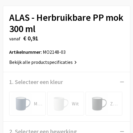
Sport
Reistassen
ALAS - Herbruikbare PP mok
Veiligheid, Auto en Fiets
Rugzakken
300 ml
Vrije tijd en Strand
Schoenentassen
€ 0,91
vanaf
Feestartikelen
Schoudertassen
Artikelnummer:
MO2148-03
Aanstekers
Sporttassen
Bekijk alle productspecificaties
Tablettassen
1. Selecteer een kleur
Toilettassen
Marineblauw
Wit
Zwart
Autotassen
Reistassensets
2. Selecteer een bewerking