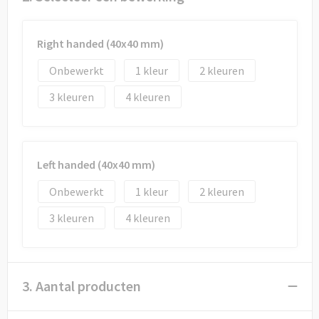
Draagtassen
Papieren tassen
Right handed (40x40 mm)
Onbewerkt
1
2
Strandtassen
3
4
Waterbestendige tassen
Duffeltassen
Left handed (40x40 mm)
Goodiebags
Onbewerkt
1
2
3
4
3. Aantal producten