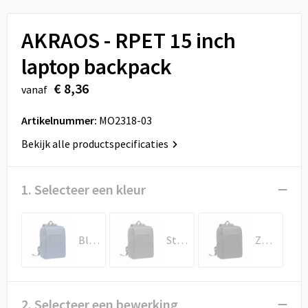
Sport
Reistassen
AKRAOS - RPET 15 inch
Veiligheid, Auto en Fiets
Rugzakken
laptop backpack
Vrije tijd en Strand
Schoenentassen
€ 8,36
vanaf
Feestartikelen
Schoudertassen
Artikelnummer:
MO2318-03
Aanstekers
Sporttassen
Bekijk alle productspecificaties
Tablettassen
1. Selecteer een kleur
Toilettassen
Blauw
Steengrijs
Zwart
Autotassen
Reistassensets
2. Selecteer een bewerking