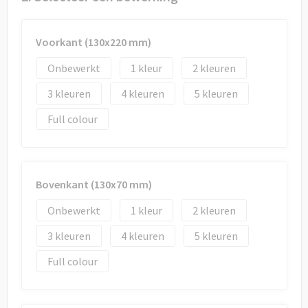
Draagtassen
Papieren tassen
Voorkant (130x220 mm)
Onbewerkt
1
2
Strandtassen
3
4
5
Waterbestendige tassen
Full colour
Duffeltassen
Goodiebags
Bovenkant (130x70 mm)
Onbewerkt
1
2
3
4
5
Full colour