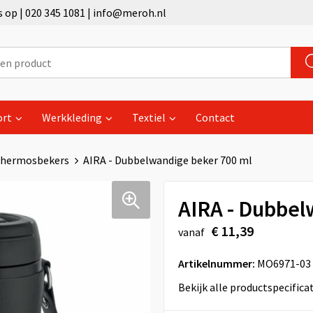
op | 020 345 1081 | info@meroh.nl
ort
Werkkleding
Textiel
Contact
hermosbekers
AIRA - Dubbelwandige beker 700 ml
AIRA - Dubbel
€ 11,39
vanaf
Artikelnummer:
MO6971-03
Bekijk alle productspecifica