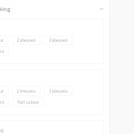
king
2
3
en
2
3
en
Full colour
m)