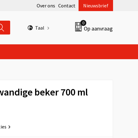
Over ons
Contact
Nieuwsbrief
0
Taal
Op aanvraag
wandige beker 700 ml
ties