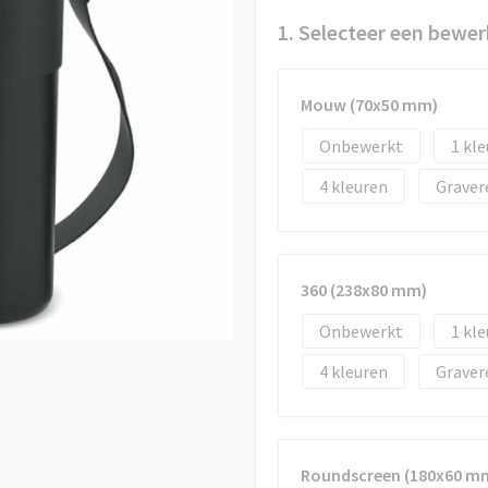
1. Selecteer een bewer
Mouw (70x50 mm)
Onbewerkt
1
4
Graver
360 (238x80 mm)
Onbewerkt
1
4
Graver
Roundscreen (180x60 m