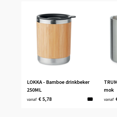
LOKKA - Bamboe drinkbeker
TRUM
250ML
mok
€ 5,78
vanaf
vanaf