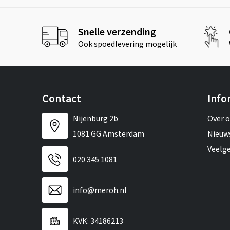
Snelle verzending
Ook spoedlevering mogelijk
Contact
Info
Nijenburg 2b
Over 
1081 GG Amsterdam
Nieuw
Veelg
020 345 1081
info@meroh.nl
KVK: 34186213