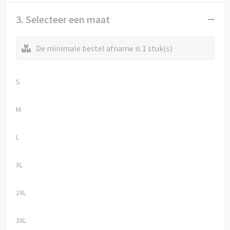
3. Selecteer een maat
De minimale bestel afname is 1 stuk(s)
S
M
L
XL
2XL
3XL