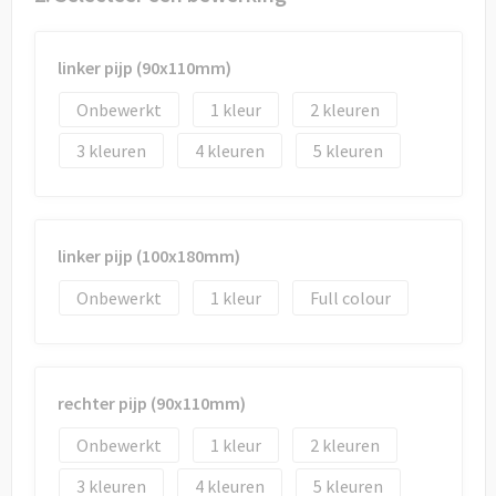
Draagtassen
Papieren tassen
linker pijp (90x110mm)
Onbewerkt
1
2
Strandtassen
3
4
5
Waterbestendige tassen
Duffeltassen
linker pijp (100x180mm)
Goodiebags
Onbewerkt
1
Full colour
rechter pijp (90x110mm)
Onbewerkt
1
2
3
4
5