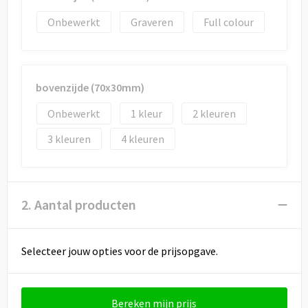
Draagtassen
Onbewerkt
Graveren
Full colour
Papieren tassen
Strandtassen
bovenzijde (70x30mm)
Waterbestendige tassen
Onbewerkt
1
2
Duffeltassen
3
4
Goodiebags
2. Aantal producten
Selecteer jouw opties voor de prijsopgave.
Bereken mijn prijs