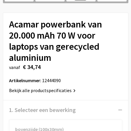
Sport
Reistassen
Veiligheid, Auto en Fiets
Rugzakken
Acamar powerbank van
Vrije tijd en Strand
Schoenentassen
20.000 mAh 70 W voor
laptops van gerecycled
Feestartikelen
Schoudertassen
aluminium
Aanstekers
Sporttassen
€ 34,74
vanaf
Tablettassen
Artikelnummer:
12444090
Toilettassen
Bekijk alle productspecificaties
Autotassen
1. Selecteer een bewerking
Reistassensets
bovenzijde (100x30mm)