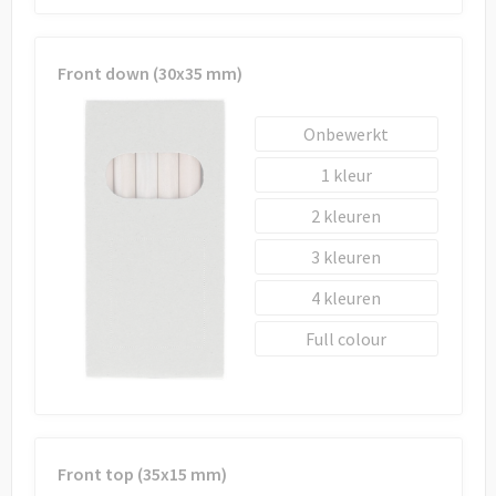
Draagtassen
Papieren tassen
Front down (30x35 mm)
Strandtassen
Onbewerkt
Waterbestendige tassen
1
2
Duffeltassen
3
Goodiebags
4
Full colour
Front top (35x15 mm)