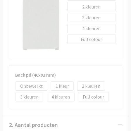
2
3
4
Full colour
Back pd (46x92 mm)
Onbewerkt
1
2
3
4
Full colour
2. Aantal producten