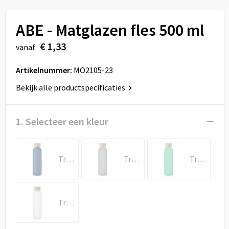
Sport
Reistassen
ABE - Matglazen fles 500 ml
Veiligheid, Auto en Fiets
Rugzakken
€ 1,33
vanaf
Vrije tijd en Strand
Schoenentassen
Artikelnummer:
MO2105-23
Feestartikelen
Schoudertassen
Bekijk alle productspecificaties
Aanstekers
Sporttassen
1. Selecteer een kleur
Tablettassen
Toilettassen
Transparant Blauw
Transparant Grijs
Transparant Groen
Autotassen
Transparant Wit
Reistassensets