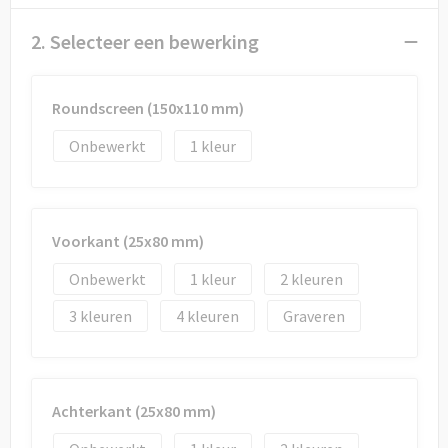
Draagtassen
2. Selecteer een bewerking
Papieren tassen
Strandtassen
Roundscreen (150x110 mm)
Onbewerkt
1
Waterbestendige tassen
Duffeltassen
Voorkant (25x80 mm)
Goodiebags
Onbewerkt
1
2
3
4
Graveren
Achterkant (25x80 mm)