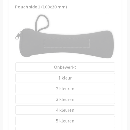
Draagtassen
Pouch side 1 (100x20 mm)
Papieren tassen
Strandtassen
Waterbestendige tassen
Duffeltassen
Onbewerkt
Goodiebags
1
2
3
4
5