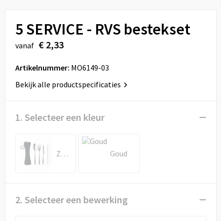
Sport
Reistassen
5 SERVICE - RVS bestekset
Veiligheid, Auto en Fiets
Rugzakken
€ 2,33
vanaf
Vrije tijd en Strand
Schoenentassen
Artikelnummer:
MO6149-03
Feestartikelen
Schoudertassen
Bekijk alle productspecificaties
Aanstekers
Sporttassen
1. Selecteer een kleur
Tablettassen
Toilettassen
Zwart
Goud
Autotassen
Reistassensets
2. Selecteer een bewerking