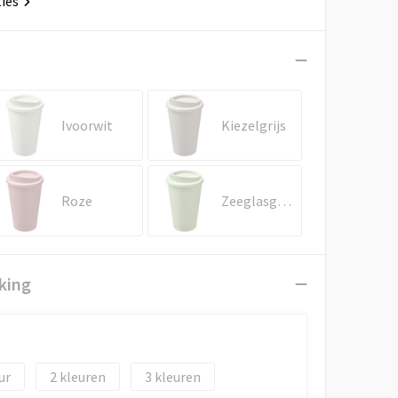
ties
Ivoorwit
Kiezelgrijs
Roze
Zeeglasgroen
king
2
3