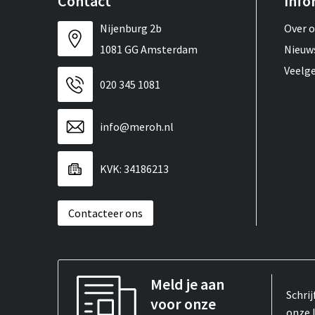
Contact
Info
Nijenburg 2b
Over 
1081 GG Amsterdam
Nieuw
Veelg
020 345 1081
info@meroh.nl
KVK: 34186213
Contacteer ons
Meld je aan
Schrij
voor onze
onze 