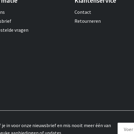
rmatie
Klantenservice
ons
Contact
sbrief
Retourneren
estelde vragen
f je in voor onze nieuwsbrief en mis nooit meer één van
leuke aanbiedingen of updates.