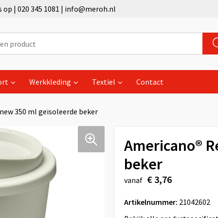
op | 020 345 1081 | info@meroh.nl
ort
Werkkleding
Textiel
Contact
enew 350 ml geïsoleerde beker
Americano®­­ 
beker
€ 3,76
vanaf
Artikelnummer:
21042602