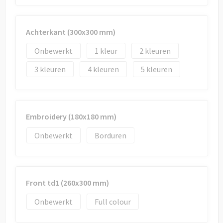
Draagtassen
Papieren tassen
Achterkant (300x300 mm)
Strandtassen
Onbewerkt
1
2
3
4
5
Waterbestendige tassen
Duffeltassen
Embroidery (180x180 mm)
Goodiebags
Onbewerkt
Borduren
Front td1 (260x300 mm)
Onbewerkt
Full colour